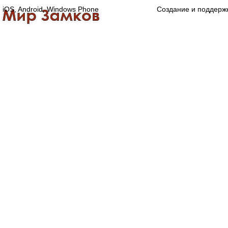
iOS, Android, Windows Phone
Создание и поддерж
Главная
Каталог
О компании
Конта
Оптово-розничная компания
Специализированный магазин замков, ручек,
дверной, оконной и мебельной фурнитуры.