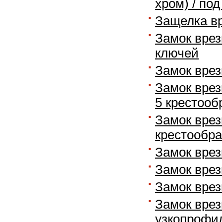
хром) / по
Защелка вр
Замок врез
ключей
Замок врез
Замок врез
5 крестооб
Замок врез
крестообра
Замок врез
Замок врез
Замок врез
Замок врез
узкопрофил