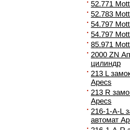
52.771 Mot
52.783 Mot
54.797 Mot
54.797 Mot
85.971 Mot
2000 ZN Ап
цилиндр
213 L замо
Apecs
213 R замо
Apecs
216-1-А-L 
автомат Ap