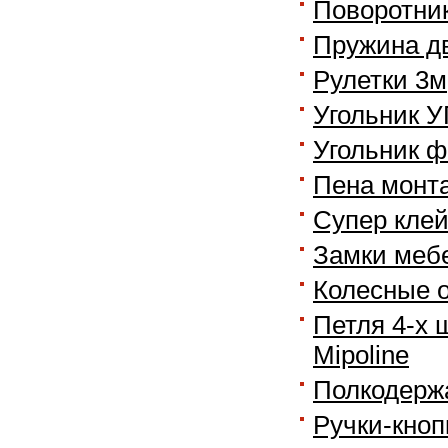
Поворотник
Пружина дв
Рулетки 3м
Угольник У
Угольник ф
Пена монта
Супер клей
Замки мебе
Колесные 
Петля 4-х 
Mipoline
Полкодерж
Ручки-кноп