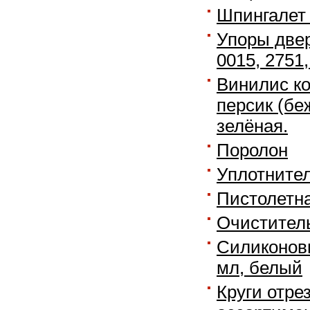
Шпингалет
Упоры двер
0015, 2751,
Винилис ко
персик (беж
зелёная.
Поролон
Уплотните
Пистолетна
Очиститель
Силиконовый
мл, белый
Круги отре