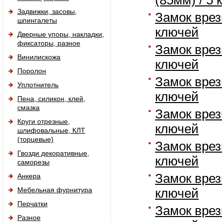
(85мм) / 5
Задвижки, засовы,
Замок врезн
шпингалеты
ключей
Дверные упоры, накладки,
фиксаторы, разное
Замок врезн
Винилискожа
ключей
Поролон
Замок врезн
Уплотнитель
ключей
Пена, силикон, клей,
смазка
Замок врезн
Круги отрезные,
ключей
шлифовальные, КЛТ
(торцевые)
Замок врезн
Гвозди декоративные,
ключей
саморезы
Замок врезн
Анкера
Мебельная фурнитура
ключей
Перчатки
Замок врезн
Разное