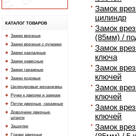
Замок врез
цилиндр
Исп
КАТАЛОГ ТОВАРОВ
Замок врез
Замки врезные
(85мм) / п
Замки врезные с ручками
Замок врез
Замки накладные
ключа
Замки навесные
Замок врез
Замки гаражные
ключей
Замки кодовые
Замок врез
Цилиндровые механизмы
ключей
Ручки к дверям и замкам
Петли дверные, гаражные
Замок врез
Доводчики дверные,
ключей
штанги
Замок врез
Защелки
Глазки дверные