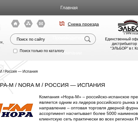
Главная
Каталог
Схема проезда
я
Производители
Единственный оф
к,
дистрибьютор
.
“ЭЛЬБОР” в г. 
Поиск только по каталогу
О компании
Фото магазина
M / Россия — Испания
Видео
РА-М / NORA M / РОССИЯ — ИСПАНИЯ
Компания «Нора-М» – российско-испанское пред
Статьи
является одним из лидеров российского рынка 
направление – оптовая торговля дверной фурн
Партнерам
ассортимент насчитывает более 5000 наимено
клиентскую сеть практически во всех регионах Р
Политика конфиденциальности