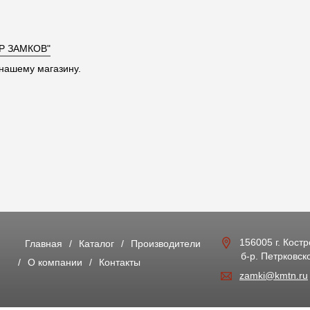
Р ЗАМКОВ"
нашему магазину.
156005 г. Кост
Главная
Каталог
Производители
б-р. Петрковско
О компании
Контакты
zamki@kmtn.ru