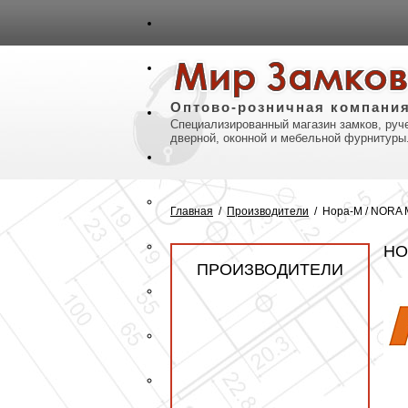
авная
Карта сайта
Контакты
Оптово-розничная компани
Специализированный магазин замков, руче
дверной, оконной и мебельной фурнитуры
Главная
/
Производители
/
Нора-М / NORA 
НО
ПРОИЗВОДИТЕЛИ