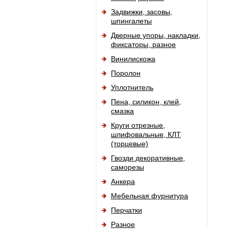
Задвижки, засовы,
шпингалеты
Дверные упоры, накладки,
фиксаторы, разное
Винилискожа
Поролон
Уплотнитель
Пена, силикон, клей,
смазка
Круги отрезные,
шлифовальные, КЛТ
(торцевые)
Гвозди декоративные,
саморезы
Анкера
Мебельная фурнитура
Перчатки
Разное