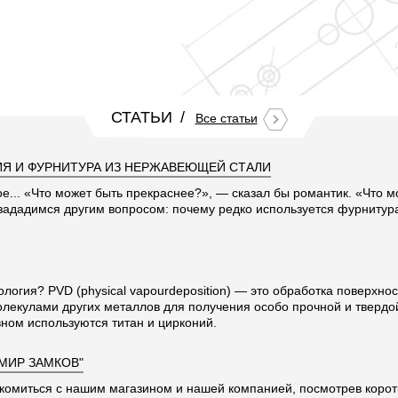
СТАТЬИ
Все статьи
Я И ФУРНИТУРА ИЗ НЕРЖАВЕЮЩЕЙ СТАЛИ
ое... «Что может быть прекраснее?», — сказал бы романтик. «Что 
 зададимся другим вопросом: почему редко используется фурниту
ология? PVD (physical vapourdeposition) — это обработка поверхно
олекулами других металлов для получения особо прочной и твердо
ном используются титан и цирконий.
"МИР ЗАМКОВ"
комиться с нашим магазином и нашей компанией, посмотрев корот