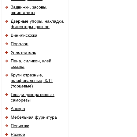
Задвижки, засовы,
шпингалеты
Дверные упоры, накладки,
фиксаторы, разное
Винилискожа
Поролон
Уплотнитель
Пена, силикон, клей,
смазка
Круги отрезные,
шлифовальные, КЛТ
(торцевые)
Гвозди декоративные,
саморезы
Анкера
Мебельная фурнитура
Перчатки
Разное