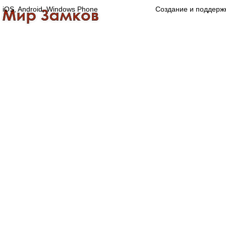
iOS, Android, Windows Phone
Создание и поддерж
Главная
Каталог
О компании
Конта
Оптово-розничная компания
Специализированный магазин замков, ручек,
дверной, оконной и мебельной фурнитуры.