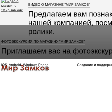
ВИДЕО О МАГАЗИНЕ "МИР ЗАМКОВ"
Предлагаем вам познак
нашей компанией, посм
ролики.
ФОТОЭКСКУРСИЯ ПО МАГАЗИНУ "МИР ЗАМКОВ"
Приглашаем вас на фотоэкскур
iOS, Android, Windows Phone
Создание и поддерж
Главная
Каталог
О компании
Конта
Оптово-розничная компания
Специализированный магазин замков, ручек,
дверной, оконной и мебельной фурнитуры.