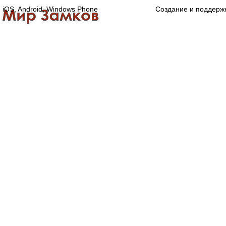
iOS, Android, Windows Phone
Создание и поддерж
Главная
Каталог
О компании
Конта
Оптово-розничная компания
Специализированный магазин замков, ручек,
дверной, оконной и мебельной фурнитуры.