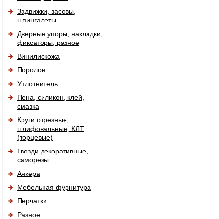
Задвижки, засовы,
шпингалеты
Дверные упоры, накладки,
фиксаторы, разное
Винилискожа
Поролон
Уплотнитель
Пена, силикон, клей,
смазка
Круги отрезные,
шлифовальные, КЛТ
(торцевые)
Гвозди декоративные,
саморезы
Анкера
Мебельная фурнитура
Перчатки
Разное