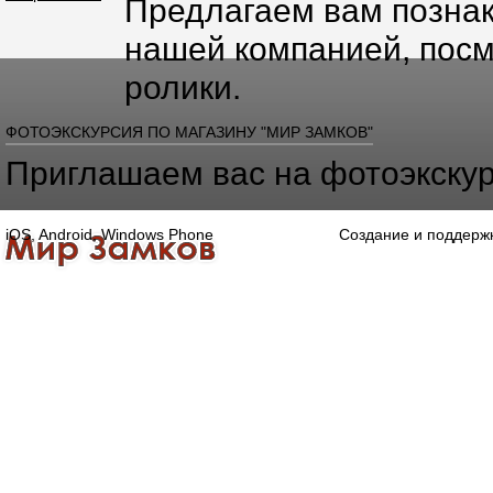
Предлагаем вам познак
нашей компанией, посм
ролики.
ФОТОЭКСКУРСИЯ ПО МАГАЗИНУ "МИР ЗАМКОВ"
Приглашаем вас на фотоэкскур
iOS, Android, Windows Phone
Создание и поддерж
Главная
Каталог
О компании
Конта
Оптово-розничная компания
Специализированный магазин замков, ручек,
дверной, оконной и мебельной фурнитуры.