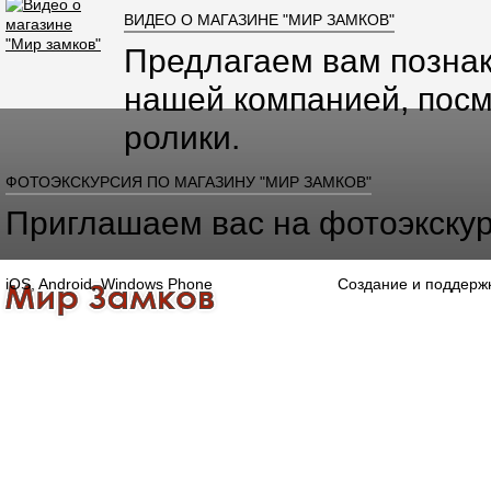
ВИДЕО О МАГАЗИНЕ "МИР ЗАМКОВ"
Предлагаем вам познак
нашей компанией, посм
ролики.
ФОТОЭКСКУРСИЯ ПО МАГАЗИНУ "МИР ЗАМКОВ"
Приглашаем вас на фотоэкскур
iOS, Android, Windows Phone
Создание и поддерж
Главная
Каталог
О компании
Конта
Оптово-розничная компания
Специализированный магазин замков, ручек,
дверной, оконной и мебельной фурнитуры.