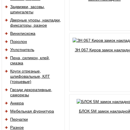
Задвижки, засовы,
шпингалеты
Дверные упоры, накладки,
фиксаторы, разное
Винилискожа
Поролон
Уплотнитель
ЗН 067 Киров замок накладн
Пена, силикон, клей,
смазка
Круги отрезные,
шлифовальные, КЛТ
(торцевые)
Гвозди декоративные,
саморезы
Анкера
Мебельная фурнитура
БЛОК 5М замок накладно
Перчатки
Разное