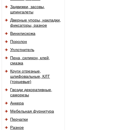
Задвижки, засовы,
шпингалеты
Дверные упоры, накладки,
фиксаторы, разное
Винилискожа
Поролон
Уплотнитель
Пена, силикон, клей,
смазка
Круги отрезные,
шлифовальные, КЛТ
(торцевые)
Гвозди декоративные,
саморезы
Анкера
Мебельная фурнитура
Перчатки
Разное