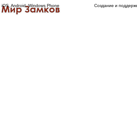
iOS, Android, Windows Phone
Создание и поддерж
Главная
Каталог
О компании
Конта
Оптово-розничная компания
Специализированный магазин замков, ручек,
дверной, оконной и мебельной фурнитуры.