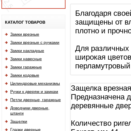
Благодаря свое
Исп
защищены от вл
КАТАЛОГ ТОВАРОВ
плотно и прочн
Замки врезные
Замки врезные с ручками
Для различных 
Замки накладные
широкая цветов
Замки навесные
перламутровый х
Замки гаражные
Замки кодовые
Цилиндровые механизмы
Защелка врезная
Ручки к дверям и замкам
Предназначена д
Петли дверные, гаражные
деревянные двер
Доводчики дверные,
штанги
Защелки
Количество риге
Глазки дверные