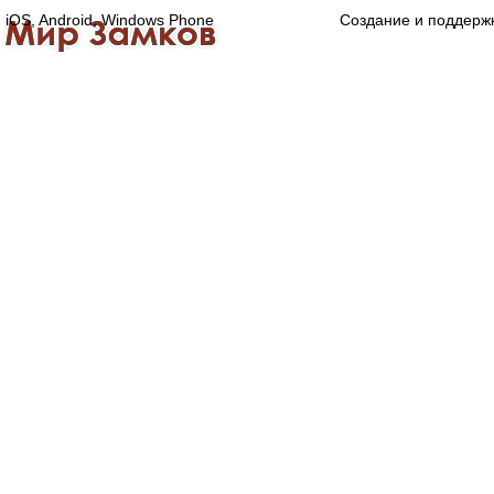
iOS, Android, Windows Phone
Создание и поддерж
Главная
Каталог
О компании
Конта
Оптово-розничная компания
Специализированный магазин замков, ручек,
дверной, оконной и мебельной фурнитуры.