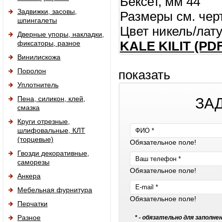
Бексет, мм 44
Задвижки, засовы,
Размеры см. чер
шпингалеты
Цвет никель/лат
Дверные упоры, накладки,
фиксаторы, разное
KALE KILIT (PDF
Винилискожа
Поролон
показать
Уплотнитель
Пена, силикон, клей,
ЗА
смазка
Круги отрезные,
шлифовальные, КЛТ
(торцевые)
Обязательное поле!
Гвозди декоративные,
саморезы
Обязательное поле!
Анкера
Мебельная фурнитура
Обязательное поле!
Перчатки
Разное
* - обязательно для заполне