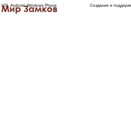
iOS, Android, Windows Phone
Создание и поддерж
Главная
Каталог
О компании
Конта
Оптово-розничная компания
Специализированный магазин замков, ручек,
дверной, оконной и мебельной фурнитуры.