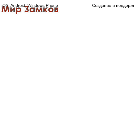
iOS, Android, Windows Phone
Создание и поддерж
Главная
Каталог
О компании
Конта
Оптово-розничная компания
Специализированный магазин замков, ручек,
дверной, оконной и мебельной фурнитуры.