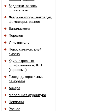
Задвижки, засовы,
шпингалеты
Дверные упоры, накладки,
фиксаторы, разное
Винилискожа
Поролон
Уплотнитель
Пена, силикон, клей,
смазка
Круги отрезные,
шлифовальные, КЛТ
(торцевые)
Гвозди декоративные,
саморезы
Анкера
Мебельная фурнитура
Перчатки
Разное