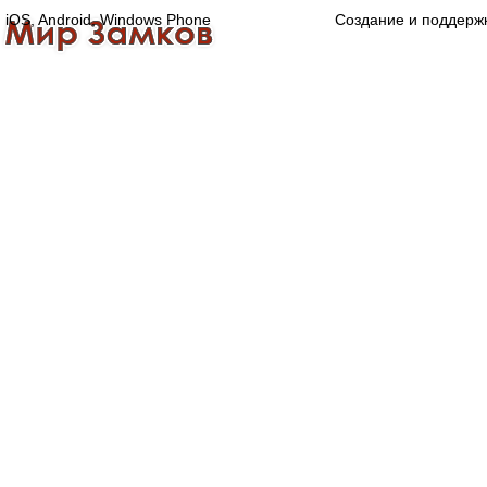
iOS, Android, Windows Phone
Создание и поддерж
Главная
Каталог
О компании
Конта
Оптово-розничная компания
Специализированный магазин замков, ручек,
дверной, оконной и мебельной фурнитуры.