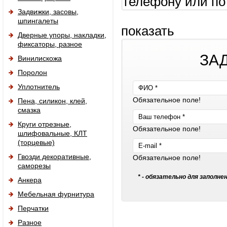
телефону или по
Задвижки, засовы,
шпингалеты
показать
Дверные упоры, накладки,
фиксаторы, разное
ЗА
Винилискожа
Поролон
Уплотнитель
Обязательное поле!
Пена, силикон, клей,
смазка
Круги отрезные,
Обязательное поле!
шлифовальные, КЛТ
(торцевые)
Гвозди декоративные,
Обязательное поле!
саморезы
* - обязательно для заполне
Анкера
Мебельная фурнитура
Перчатки
Разное