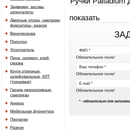
Ручки Palladiu
Задвижки, засовы,
шпингалеты
показать
Дверные упоры, накладки,
фиксаторы, разное
ЗА
Винилискожа
Поролон
Уплотнитель
Обязательное поле!
Пена, силикон, клей,
смазка
Круги отрезные,
Обязательное поле!
шлифовальные, КЛТ
(торцевые)
Гвозди декоративные,
Обязательное поле!
саморезы
* - обязательно для заполне
Анкера
Мебельная фурнитура
Перчатки
Разное