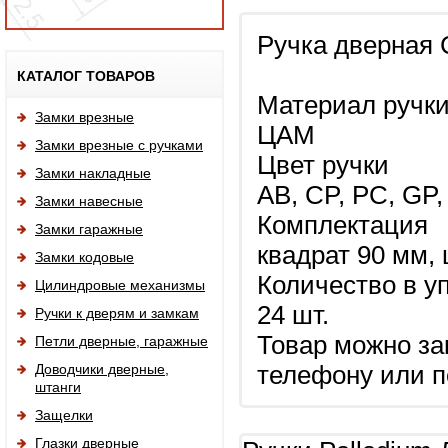
Ручка дверная 
Исп
КАТАЛОГ ТОВАРОВ
Материал ручк
Замки врезные
ЦАМ
Замки врезные с ручками
Цвет ручки
Замки накладные
AB, CP, PC, GP
Замки навесные
Комплектация
Замки гаражные
квадрат 90 мм,
Замки кодовые
Количество в у
Цилиндровые механизмы
24 шт.
Ручки к дверям и замкам
Товар можно за
Петли дверные, гаражные
Доводчики дверные,
телефону или п
штанги
Защелки
Глазки дверные