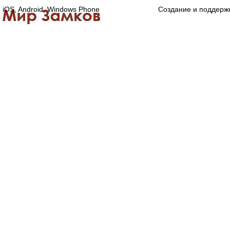
iOS, Android, Windows Phone
Создание и поддерж
Главная
Каталог
О компании
Конта
Оптово-розничная компания
Специализированный магазин замков, ручек,
дверной, оконной и мебельной фурнитуры.