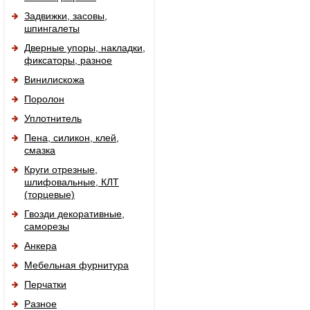
Задвижки, засовы,
шпингалеты
Дверные упоры, накладки,
фиксаторы, разное
Винилискожа
Поролон
Уплотнитель
Пена, силикон, клей,
смазка
Круги отрезные,
шлифовальные, КЛТ
(торцевые)
Гвозди декоративные,
саморезы
Анкера
Мебельная фурнитура
Перчатки
Разное