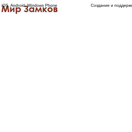
iOS, Android, Windows Phone
Создание и поддерж
Главная
Каталог
О компании
Конта
Оптово-розничная компания
Специализированный магазин замков, ручек,
дверной, оконной и мебельной фурнитуры.