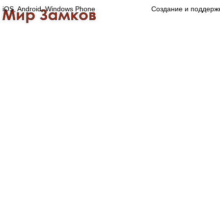
iOS, Android, Windows Phone
Создание и поддерж
Главная
Каталог
О компании
Конта
Оптово-розничная компания
Специализированный магазин замков, ручек,
дверной, оконной и мебельной фурнитуры.