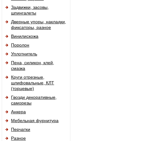
Задвижки, засовы,
шпингалеты
Дверные упоры, накладки,
фиксаторы, разное
Винилискожа
Поролон
Уплотнитель
Пена, силикон, клей,
смазка
Круги отрезные,
шлифовальные, КЛТ
(торцевые)
Гвозди декоративные,
саморезы
Анкера
Мебельная фурнитура
Перчатки
Разное