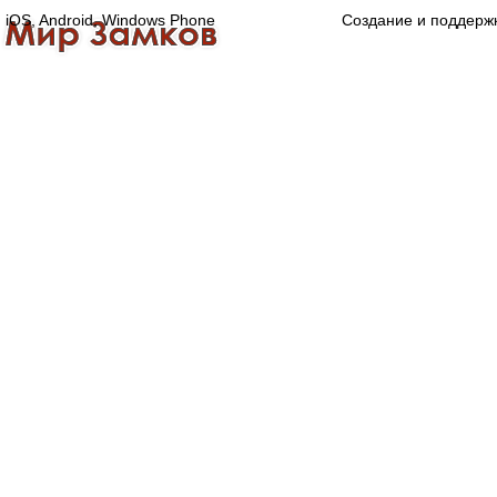
iOS, Android, Windows Phone
Создание и поддерж
Главная
Каталог
О компании
Конта
Оптово-розничная компания
Специализированный магазин замков, ручек,
дверной, оконной и мебельной фурнитуры.