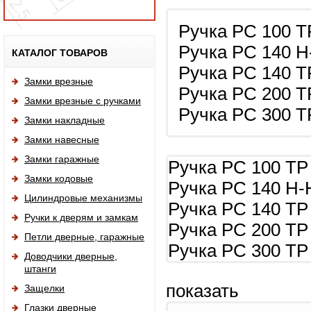
Ручка РС 100 Т
Исп
Ручка РС 140 Н
КАТАЛОГ ТОВАРОВ
Ручка РС 140 Т
Замки врезные
Ручка РС 200 Т
Замки врезные с ручками
Ручка РС 300 Т
Замки накладные
Замки навесные
Замки гаражные
Ручка РС 100 ТР
Замки кодовые
Ручка РС 140 Н-
Цилиндровые механизмы
Ручка РС 140 ТР
Ручки к дверям и замкам
Ручка РС 200 ТР
Петли дверные, гаражные
Ручка РС 300 ТР
Доводчики дверные,
штанги
показать
Защелки
Глазки дверные