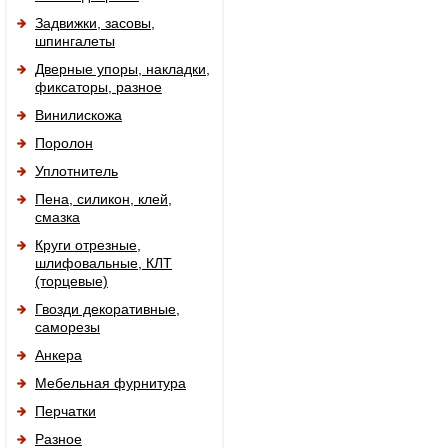
Задвижки, засовы,
шпингалеты
Дверные упоры, накладки,
фиксаторы, разное
Винилискожа
Поролон
Уплотнитель
Пена, силикон, клей,
смазка
Круги отрезные,
шлифовальные, КЛТ
(торцевые)
Гвозди декоративные,
саморезы
Анкера
Мебельная фурнитура
Перчатки
Разное