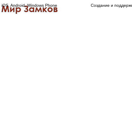
iOS, Android, Windows Phone
Создание и поддерж
Главная
Каталог
О компании
Конта
Оптово-розничная компания
Специализированный магазин замков, ручек,
дверной, оконной и мебельной фурнитуры.