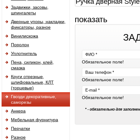
Ручка дверная Styl
Задвижки, засовы,
шпингалеты
показать
Дверные упоры, накладки,
фиксаторы, разное
ЗА
Винилискожа
Поролон
Уплотнитель
Обязательное поле!
Пена, силикон, клей,
смазка
Круги отрезные,
Обязательное поле!
шлифовальные, КЛТ
(торцевые)
Гвозди декоративные,
Обязательное поле!
саморезы
* - обязательно для заполне
Анкера
Мебельная фурнитура
Перчатки
Разное