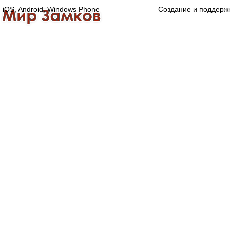
iOS, Android, Windows Phone
Создание и поддерж
Главная
Каталог
О компании
Конта
Оптово-розничная компания
Специализированный магазин замков, ручек,
дверной, оконной и мебельной фурнитуры.