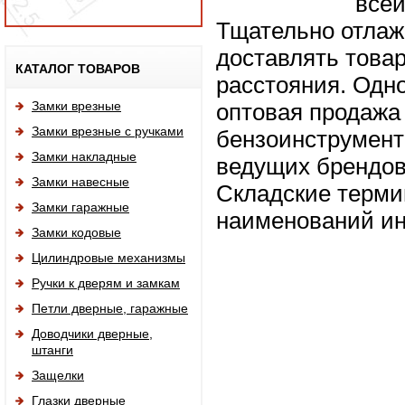
всей
Тщательно отлаж
доставлять това
Исп
КАТАЛОГ ТОВАРОВ
расстояния. Одн
Замки врезные
оптовая продажа 
Замки врезные с ручками
бензоинструмента
Замки накладные
ведущих брендов:
Замки навесные
Складские терми
Замки гаражные
наименований ин
Замки кодовые
Цилиндровые механизмы
Ручки к дверям и замкам
Петли дверные, гаражные
Доводчики дверные,
штанги
Защелки
Глазки дверные