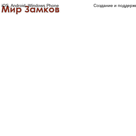
iOS, Android, Windows Phone
Создание и поддерж
Главная
Каталог
О компании
Конта
Оптово-розничная компания
Специализированный магазин замков, ручек,
дверной, оконной и мебельной фурнитуры.