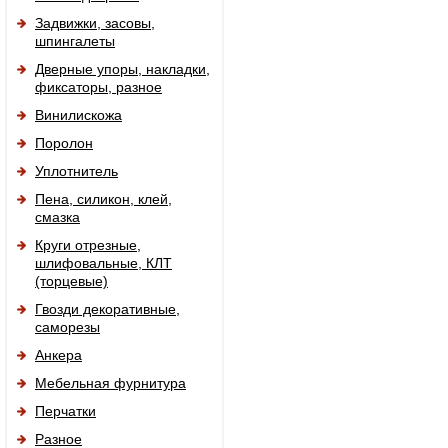
Задвижки, засовы,
шпингалеты
Дверные упоры, накладки,
фиксаторы, разное
Винилискожа
Поролон
Уплотнитель
Пена, силикон, клей,
смазка
Круги отрезные,
шлифовальные, КЛТ
(торцевые)
Гвозди декоративные,
саморезы
Анкера
Мебельная фурнитура
Перчатки
Разное