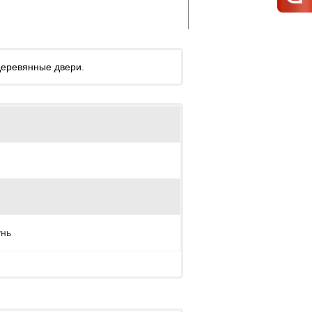
деревянные двери.
унь