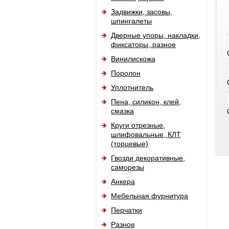
Задвижки, засовы,
шпингалеты
Дверные упоры, накладки,
фиксаторы, разное
Винилискожа
Поролон
Уплотнитель
Пена, силикон, клей,
смазка
Круги отрезные,
шлифовальные, КЛТ
(торцевые)
Гвозди декоративные,
саморезы
Анкера
Мебельная фурнитура
Перчатки
Разное