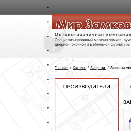
авная
Карта сайта
Контакты
Оптово-розничная компани
Специализированный магазин замков, руче
дверной, оконной и мебельной фурнитуры
Главная
/
Каталог
/
Защелки
/
Защелки ме
ПРОИЗВОДИТЕЛИ
ЗА