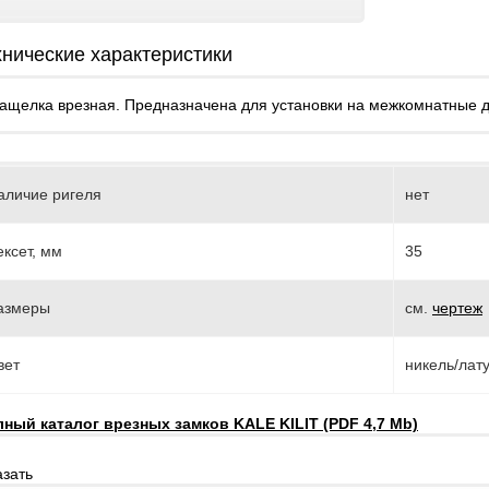
Файлы cookie
хнические характеристики
Использование форм
ащелка врезная. Предназначена для установки на межкомнатные 
Контакты
аличие ригеля
нет
ексет, мм
35
азмеры
см.
чертеж
вет
никель/лат
ный каталог врезных замков KALE KILIT (PDF 4,7 Mb)
азать