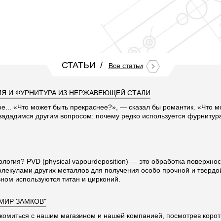
СТАТЬИ
Все статьи
Я И ФУРНИТУРА ИЗ НЕРЖАВЕЮЩЕЙ СТАЛИ
ое... «Что может быть прекраснее?», — сказал бы романтик. «Что 
 зададимся другим вопросом: почему редко используется фурниту
ология? PVD (physical vapourdeposition) — это обработка поверхно
олекулами других металлов для получения особо прочной и твердо
ном используются титан и цирконий.
"МИР ЗАМКОВ"
комиться с нашим магазином и нашей компанией, посмотрев корот