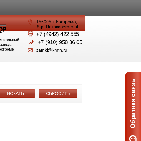
156005 г. Кострома,
б-р. Петрковского, 4
+7 (4942) 422 555
ициальный
+7 (910) 958 36 05
 завода
Костроме
zamki@kmtn.ru