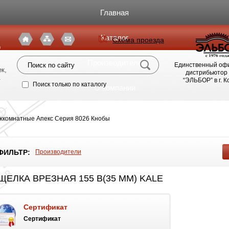
Главная
Каталог
Схема проезда
я
Производители
Единственный оф
к,
дистрибьютор
.
“ЭЛЬБОР” в г. 
Поиск только по каталогу
О компании
Фото магазина
жкомнатные Апекс Серия 8026 Кнобы
Видео
ФИЛЬТР:
Производители
Статьи
ЩЕЛКА ВРЕЗНАЯ 155 В(35 ММ) KALE
Партнерам
Сертификат
Политика конфиденциальности
Сертификат