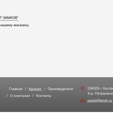
Р ЗАМКОВ"
нашему магазину.
156005 г. Кост
Главная
Каталог
Производители
б-р. Петрковско
О компании
Контакты
zamki@kmtn.ru