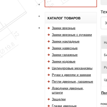
Те
КАТАЛОГ ТОВАРОВ
З
Замки врезные
Замки врезные с ручками
Замки накладные
Н
Замки навесные
Замки гаражные
Б
Замки кодовые
Р
Цилиндровые механизмы
Ручки к дверям и замкам
Ц
Петли дверные, гаражные
Доводчики дверные,
штанги
Пол
Защелки
пок
Глазки дверные