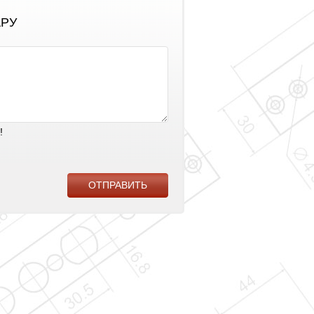
АРУ
!